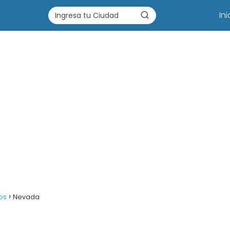
Ini
os
Nevada