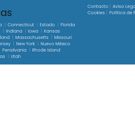
Contacto
Aviso Lega
ias
Cookies
Política de
a
Connecticut
Estado
Florida
s
Indiana
Iowa
Kansas
land
Massachusetts
Missouri
ersey
New York
Nuevo México
Pensilvania
Rhode Island
xas
Utah