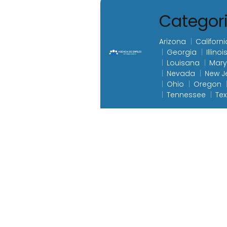
Categor
Arizona
Californi
Georgia
Illinoi
Louisana
Mary
Nevada
New J
Ohio
Oregon
Tennessee
Te