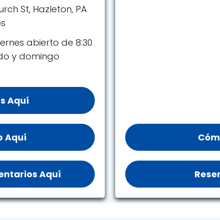
rch St, Hazleton, PA
os
ernes abierto de 8:30
ado y domingo
s Aquí
b Aquí
Cómo
ntarios Aquí
Reser