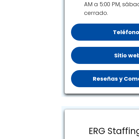
AM a 5:00 PM, sáb
cerrado.
Teléfono
Sitio we
Reseñas y Come
ERG Staffin