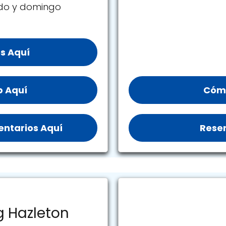
ado y domingo
s Aquí
b Aquí
Cómo
ntarios Aquí
Reser
g Hazleton