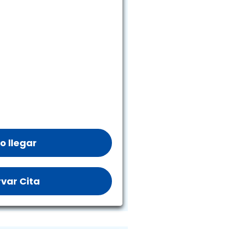
 llegar
var Cita