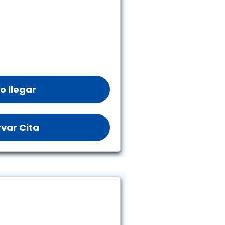
 llegar
var Cita