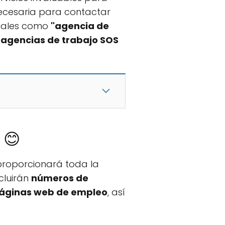
 necesaria para contactar
ciales como
"agencia de
s
agencias de trabajo SOS
 😊
proporcionará toda la
cluirán
números de
 páginas web de empleo
, así