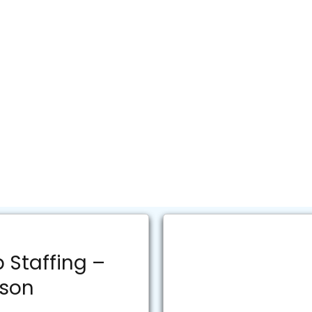
 Staffing –
rson