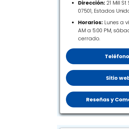
Dirección:
21 Mill St
07501, Estados Unid
Horarios:
Lunes a vi
AM a 5:00 PM, sáb
cerrado.
Teléfono
Sitio we
Reseñas y Come