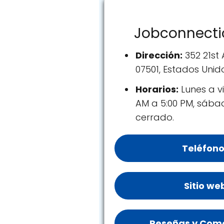
Jobconnecti
Dirección:
352 21st 
07501, Estados Unid
Horarios:
Lunes a vi
AM a 5:00 PM, sáb
cerrado.
Teléfono
Sitio we
Reseñas y Come