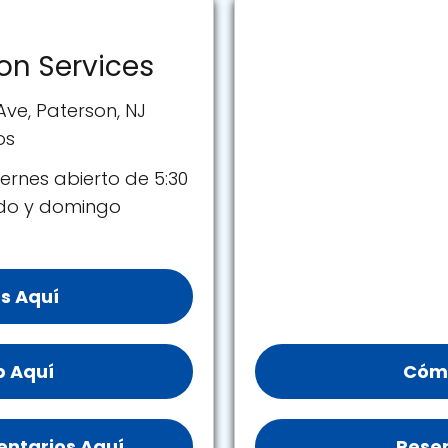
on Services
Ave, Paterson, NJ
os
ernes abierto de 5:30
ado y domingo
s Aquí
b Aquí
Cómo
ntarios Aquí
Reser