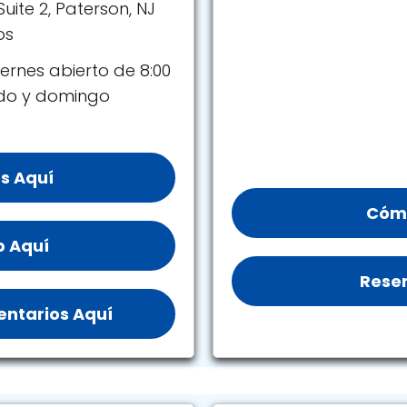
 Suite 2, Paterson, NJ
os
ernes abierto de 8:00
ado y domingo
s Aquí
Cómo
b Aquí
Reser
ntarios Aquí