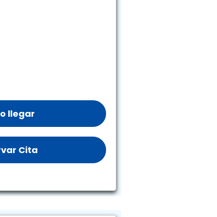
 llegar
var Cita