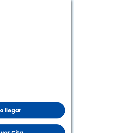
 llegar
var Cita