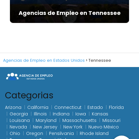
Agencias de Empleo en Tennessee
Agencias de Empleo en Estados Unidos
Tennessee
Categorias
Arizona
California
Connecticut
Estado
Florida
Georgia
Illinois
Indiana
Iowa
Kansas
Louisana
Maryland
Massachusetts
Missouri
Nevada
New Jersey
New York
Nuevo México
Ohio
Oregon
Pensilvania
Rhode Island