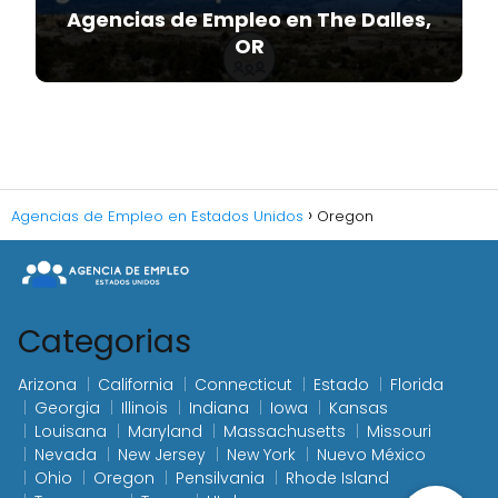
Agencias de Empleo en The Dalles,
OR
Agencias de Empleo en Estados Unidos
Oregon
Categorias
Arizona
California
Connecticut
Estado
Florida
Georgia
Illinois
Indiana
Iowa
Kansas
Louisana
Maryland
Massachusetts
Missouri
Nevada
New Jersey
New York
Nuevo México
Ohio
Oregon
Pensilvania
Rhode Island