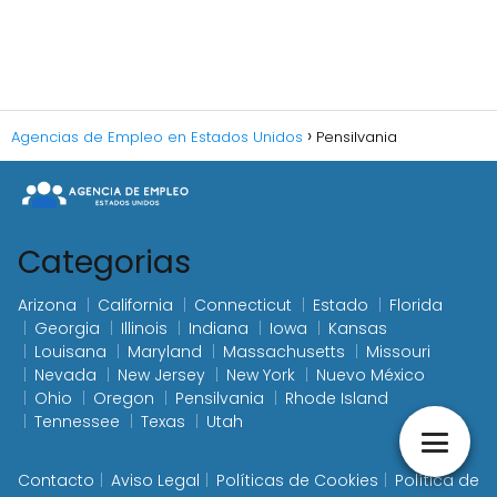
Agencias de Empleo en Estados Unidos
Pensilvania
Categorias
Arizona
California
Connecticut
Estado
Florida
Georgia
Illinois
Indiana
Iowa
Kansas
Louisana
Maryland
Massachusetts
Missouri
Nevada
New Jersey
New York
Nuevo México
Ohio
Oregon
Pensilvania
Rhode Island
Tennessee
Texas
Utah
Contacto
Aviso Legal
Políticas de Cookies
Política de