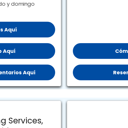
ado y domingo
s Aquí
b Aquí
Cómo
ntarios Aquí
Reser
g Services,