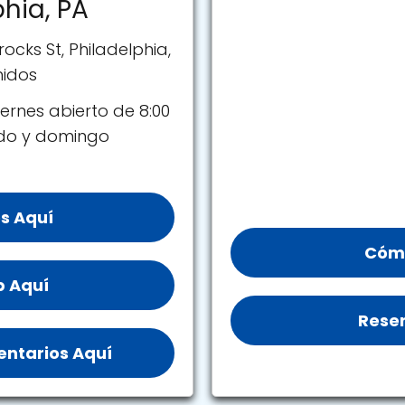
phia, PA
ocks St, Philadelphia,
nidos
ernes abierto de 8:00
ado y domingo
s Aquí
Cómo
b Aquí
Reser
ntarios Aquí