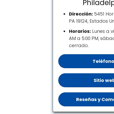
Philadel
Dirección:
5451 Horr
PA 19124, Estados U
Horarios:
Lunes a vi
AM a 5:00 PM, sáb
cerrado.
Teléfono
Sitio we
Reseñas y Come