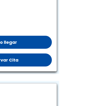
 llegar
var Cita