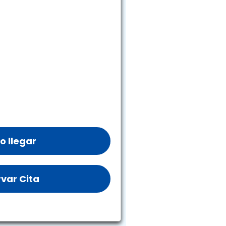
 llegar
var Cita