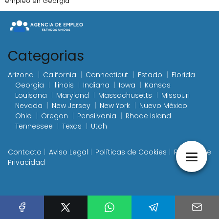
empleo en Georgia
Categorias
Arizona
California
Connecticut
Estado
Florida
Georgia
Illinois
Indiana
Iowa
Kansas
Louisana
Maryland
Massachusetts
Missouri
Nevada
New Jersey
New York
Nuevo México
Ohio
Oregon
Pensilvania
Rhode Island
Tennessee
Texas
Utah
Contacto
Aviso Legal
Políticas de Cookies
Política de
Privacidad