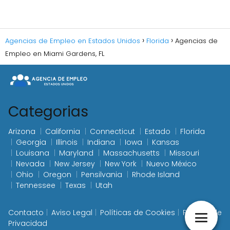
Agencias de Empleo en Estados Unidos
Florida
Agencias de
Empleo en Miami Gardens, FL
Categorias
Arizona
California
Connecticut
Estado
Florida
Georgia
Illinois
Indiana
Iowa
Kansas
Louisana
Maryland
Massachusetts
Missouri
Nevada
New Jersey
New York
Nuevo México
Ohio
Oregon
Pensilvania
Rhode Island
Tennessee
Texas
Utah
Contacto
Aviso Legal
Políticas de Cookies
Política de
Privacidad