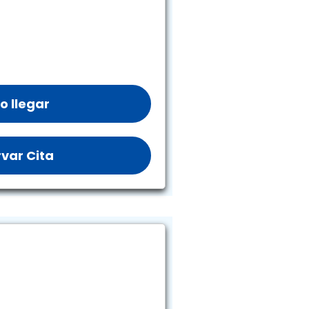
 llegar
var Cita