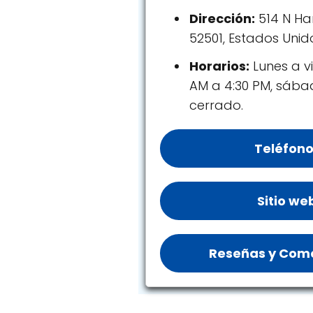
Dirección:
514 N Ha
52501, Estados Unid
Horarios:
Lunes a vi
AM a 4:30 PM, sáb
cerrado.
Teléfono
Sitio we
Reseñas y Come