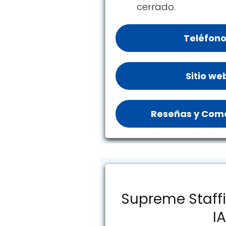
cerrado.
Teléfono
Sitio we
Reseñas y Come
Supreme Staff
IA