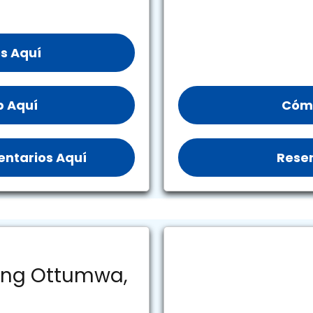
s Aquí
b Aquí
Cómo
ntarios Aquí
Reser
ing Ottumwa,