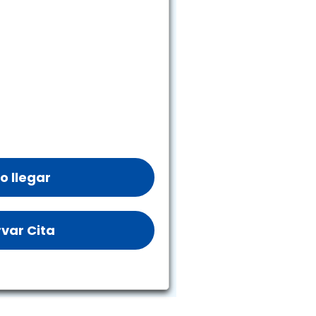
 llegar
var Cita