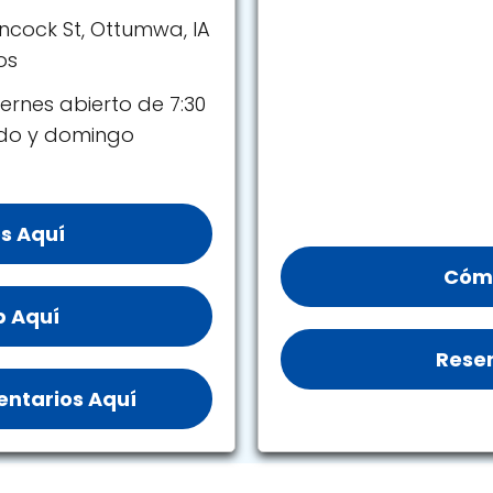
ncock St, Ottumwa, IA
os
ernes abierto de 7:30
ado y domingo
s Aquí
Cómo
b Aquí
Reser
ntarios Aquí