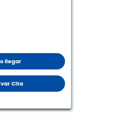
 llegar
var Cita
