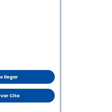
 llegar
var Cita