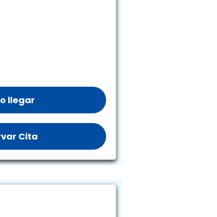
 llegar
var Cita