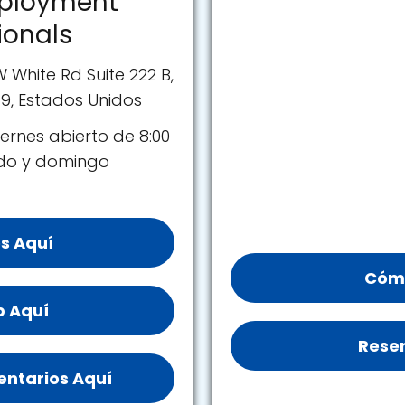
mployment
ionals
White Rd Suite 222 B,
19, Estados Unidos
ernes abierto de 8:00
ado y domingo
s Aquí
Cómo
b Aquí
Reser
ntarios Aquí