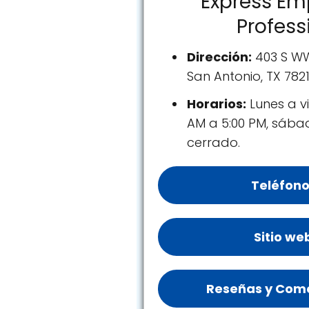
Express E
Profess
Dirección:
403 S WW 
San Antonio, TX 782
Horarios:
Lunes a vi
AM a 5:00 PM, sáb
cerrado.
Teléfono
Sitio we
Reseñas y Come